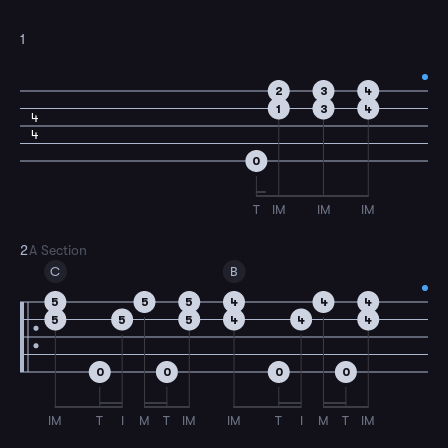
1
2
3
4
1
3
4
4
4
0
T
IM
IM
IM
2
A Section
C
B
5
5
5
4
4
4
5
5
5
4
4
4
0
0
0
0
IM
T
I
M
T
IM
IM
T
I
M
T
IM