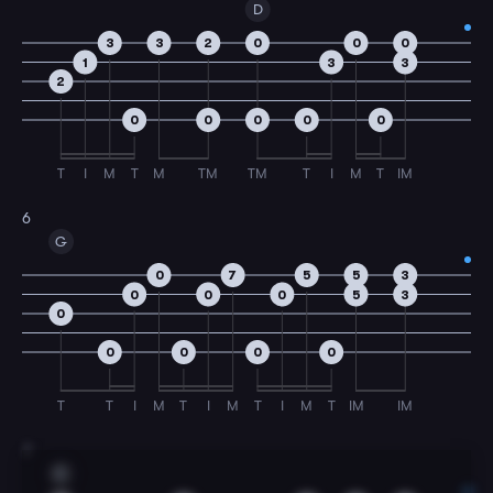
D
3
3
2
0
0
0
1
3
3
2
0
0
0
0
0
T
I
M
T
M
TM
TM
T
I
M
T
IM
6
G
0
7
5
5
3
0
0
0
5
3
0
0
0
0
0
T
T
I
M
T
I
M
T
I
M
T
IM
IM
7
C