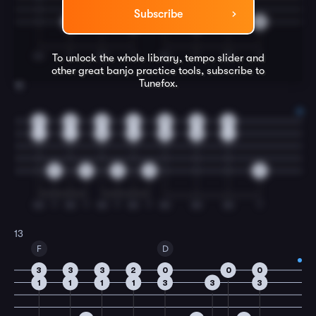
Subscribe
0
0
0
0
IM
T
IM
T
IM
T
IM
T
To unlock the whole library, tempo slider and
other great
banjo
practice tools, subscribe to
Tunefox.
12
2
2
3
4
5
3
2
1
1
3
4
5
3
1
0
0
0
0
0
IM
T
IM
T
IM
T
IM
T
IM
IM
IM
T
13
F
D
3
3
3
2
0
0
0
1
1
1
1
3
3
3