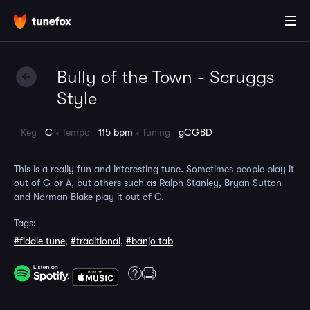
Bully of the Town - Scruggs
Style
Key
C
Tempo
115 bpm
Tuning
gCGBD
This is a really fun and interesting tune. Sometimes people play it
out of G or A, but others such as Ralph Stanley, Bryan Sutton
and Norman Blake play it out of C.
Tags:
#fiddle tune
,
#traditional
,
#banjo tab