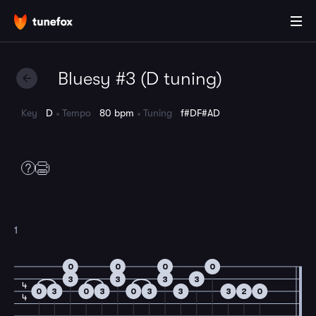
Bluesy #3 (D tuning)
Key
D
Tempo
80 bpm
Tuning
f#DF#AD
1
0
0
0
0
3
3
3
3
4
0
3
0
3
0
3
3
3
2
0
4